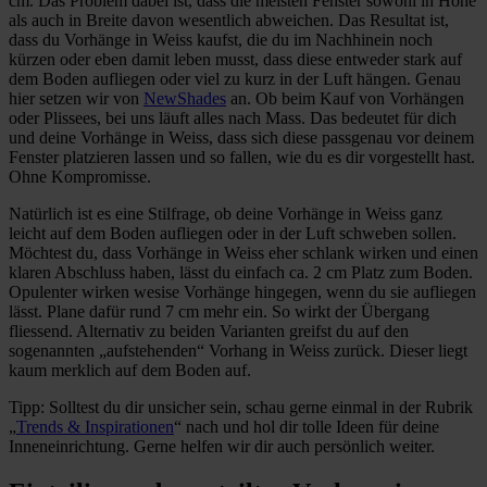
cm. Das Problem dabei ist, dass die meisten Fenster sowohl in Höhe
als auch in Breite davon wesentlich abweichen. Das Resultat ist,
dass du Vorhänge in Weiss kaufst, die du im Nachhinein noch
kürzen oder eben damit leben musst, dass diese entweder stark auf
dem Boden aufliegen oder viel zu kurz in der Luft hängen. Genau
hier setzen wir von
NewShades
an. Ob beim Kauf von Vorhängen
oder Plissees, bei uns läuft alles nach Mass. Das bedeutet für dich
und deine Vorhänge in Weiss, dass sich diese passgenau vor deinem
Fenster platzieren lassen und so fallen, wie du es dir vorgestellt hast.
Ohne Kompromisse.
Natürlich ist es eine Stilfrage, ob deine Vorhänge in Weiss ganz
leicht auf dem Boden aufliegen oder in der Luft schweben sollen.
Möchtest du, dass Vorhänge in Weiss eher schlank wirken und einen
klaren Abschluss haben, lässt du einfach ca. 2 cm Platz zum Boden.
Opulenter wirken wesise Vorhänge hingegen, wenn du sie aufliegen
lässt. Plane dafür rund 7 cm mehr ein. So wirkt der Übergang
fliessend. Alternativ zu beiden Varianten greifst du auf den
sogenannten „aufstehenden“ Vorhang in Weiss zurück. Dieser liegt
kaum merklich auf dem Boden auf.
Tipp: Solltest du dir unsicher sein, schau gerne einmal in der Rubrik
„
Trends & Inspirationen
“ nach und hol dir tolle Ideen für deine
Inneneinrichtung. Gerne helfen wir dir auch persönlich weiter.