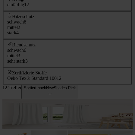
einfarbig
12
Hitzeschutz
schwach
6
mittel
2
stark
4
Blendschutz
schwach
6
mittel
3
sehr stark
3
Zertifizierte Stoffe
Oeko-Tex® Standard 100
12
12 Treffer
Sortiert nach
NewShades Pick