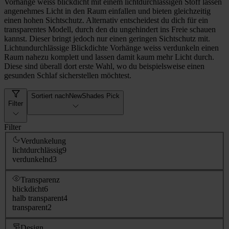
Vorhänge weiss blickdicht mit einem lichtdurchlässigen Stoff lassen
angenehmes Licht in den Raum einfallen und bieten gleichzeitig
einen hohen Sichtschutz. Alternativ entscheidest du dich für ein
transparentes Modell, durch den du ungehindert ins Freie schauen
kannst. Dieser bringt jedoch nur einen geringen Sichtschutz mit.
Lichtundurchlässige Blickdichte Vorhänge weiss verdunkeln einen
Raum nahezu komplett und lassen damit kaum mehr Licht durch.
Diese sind überall dort erste Wahl, wo du beispielsweise einen
gesunden Schlaf sicherstellen möchtest.
Sortiert nach
NewShades Pick
Filter
Filter
Verdunkelung
lichtdurchlässig
9
verdunkelnd
3
Transparenz
blickdicht
6
halb transparent
4
transparent
2
Design