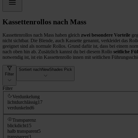
Kassettenrollos nach Mass
Kassettenrollos nach Mass haben gleich
zwei besondere Vorteile
geg
nicht sichtbar. Die Blende, auch Kassette genannt, verkleidet das Rol
geeignet sind als normale Rollos. Grund dafür ist, dass bei einem no
nach oben hin ab. Zusätzlich kannst du bei diesem Rollo
seitliche F
notwendig ist, ist ein Kassettenrollo innen mit seitlichen Führungssc
Sortiert nach
NewShades Pick
Filter
Filter
Verdunkelung
lichtdurchlässig
17
verdunkelnd
6
Transparenz
blickdicht
15
halb transparent
5
transparent
3