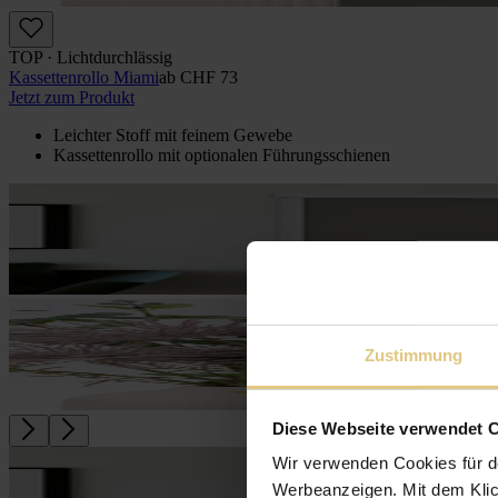
TOP · Lichtdurchlässig
Kassettenrollo Miami
ab
CHF 73
Jetzt zum Produkt
Leichter Stoff mit feinem Gewebe
Kassettenrollo mit optio­nalen Führungs­schienen
Zustimmung
Diese Webseite verwendet 
Wir verwenden Cookies für d
Werbeanzeigen. Mit dem Klic