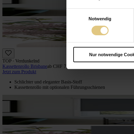
Einwilligungsauswahl
Notwendig
Nur notwendige Cook
TOP · Verdunkelnd
Kassettenrollo Brisbane
ab
CHF 77
Jetzt zum Produkt
Schlichter und eleganter Basis-Stoff
Kassettenrollo mit optio­nalen Führungs­schienen