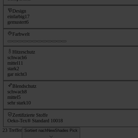
Design
einfarbig
17
gemustert
6
Farbwelt
Hitzeschutz
schwach
6
mittel
11
stark
2
gar nicht
3
Blendschutz
schwach
8
mittel
5
sehr stark
10
Zertifizierte Stoffe
Oeko-Tex® Standard 100
18
23 Treffer
Sortiert nach
NewShades Pick