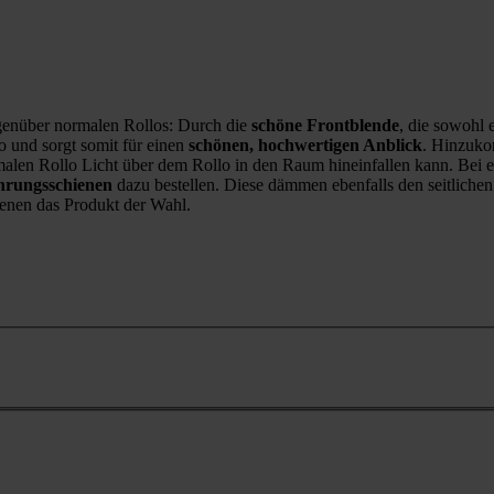
enüber normalen Rollos: Durch die
schöne Frontblende
, die sowohl 
lo und sorgt somit für einen
schönen, hochwertigen Anblick
. Hinzukom
rmalen Rollo Licht über dem Rollo in den Raum hineinfallen kann. Bei e
ührungsschienen
dazu bestellen. Diese dämmen ebenfalls den seitlichen 
hienen das Produkt der Wahl.