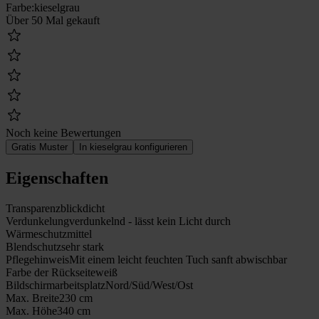
Farbe
:
kieselgrau
Über 50 Mal gekauft
Noch keine Bewertungen
Gratis Muster
In kieselgrau konfigurieren
Eigenschaften
Transparenz
blickdicht
Verdunkelung
verdunkelnd - lässt kein Licht durch
Wärmeschutz
mittel
Blendschutz
sehr stark
Pflegehinweis
Mit einem leicht feuchten Tuch sanft abwischbar
Farbe der Rückseite
weiß
Bildschirmarbeitsplatz
Nord/Süd/West/Ost
Max. Breite
230 cm
Max. Höhe
340 cm