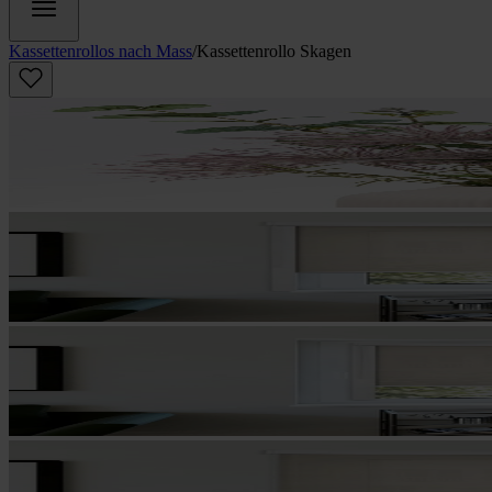
Kassettenrollos nach Mass
/
Kassettenrollo Skagen