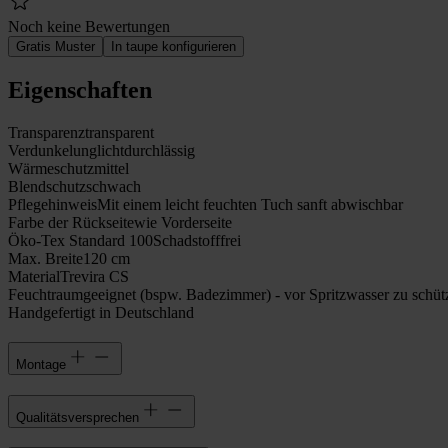
Noch keine Bewertungen
Gratis Muster
In taupe konfigurieren
Eigenschaften
Transparenz
transparent
Verdunkelung
lichtdurchlässig
Wärmeschutz
mittel
Blendschutz
schwach
Pflegehinweis
Mit einem leicht feuchten Tuch sanft abwischbar
Farbe der Rückseite
wie Vorderseite
Öko-Tex Standard 100
Schadstofffrei
Max. Breite
120 cm
Material
Trevira CS
Feuchtraumgeeignet (bspw. Badezimmer) - vor Spritzwasser zu schüt
Handgefertigt in Deutschland
Montage
Qualitätsversprechen