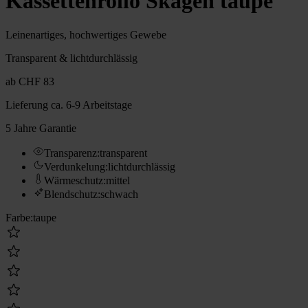
Kassettenrollo Skagen taupe
Leinenartiges, hochwertiges Gewebe
Transparent & lichtdurchlässig
ab
CHF 83
Lieferung
ca. 6-9 Arbeitstage
5 Jahre Garantie
Transparenz
:
transparent
Verdunkelung
:
lichtdurchlässig
Wärmeschutz
:
mittel
Blendschutz
:
schwach
Farbe
:
taupe