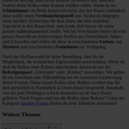
Dabei ist wichtig, dass du dir darüber im Klaren bist, welchen
Nutzen deine Rollos ohne Bohren erfüllen sollen. Wenn du im
Schlafzimmer
ein Rollo haben möchtest, das den Raum verdunkelt,
dann wähle einen
Verdunkelungsstoff
aus. Suchst du hingegen
einen leichten Sichtschutz für dein Büro, der aber trotzdem
Tageslicht in den Raum lässt, entscheide dich besser für einen
unserer halbtransparenten Stoffe. Wir bei NewShades bieten dir eine
grosse Auswahl an hochwertigen Stoffen aus Deutschland, Italien
und Schweden und stellen dir diese in verschiedenen
Farben
, mit
Mustern
und verschiedenen
Funktionen
zur Verfügung.
Nach der Stoffauswahl für deine Bestellung, hast du die
Möglichkeit, die technischen Eigenschaften auszuwählen. Wenn du
dich für Rollos ohne Bohren entscheidest, kannst du bei der
Befestigungsart
„Klemmen“ oder „Kleben“ auswählen. Wir geben
dir im Anschluss eine Hilfestellung bei der korrekten Ausmessung
deiner Fenster. Deine neuen Rollos ohne Bohren werden nun für
dich persönlich in Handarbeit in Deutschland hergestellt. Innerhalb
von ein paar Werktagen wird es kostenlos zu dir nach Hause
geliefert. Noch Fragen rund um die Rollos ohne Bohren? Unter der
Kategorie
häufige Fragen
findest du erste hilfreiche Antworten!
Weitere Themen