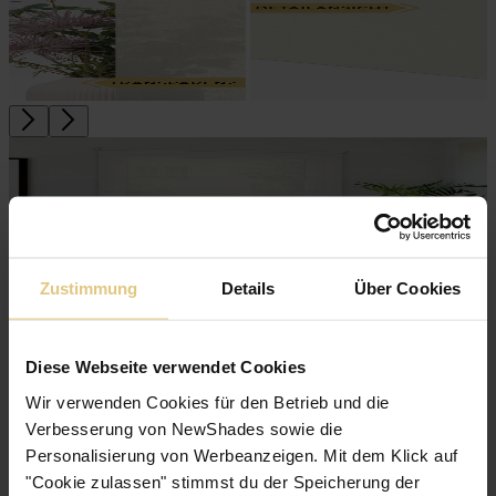
Zustimmung
Details
Über Cookies
Diese Webseite verwendet Cookies
Wir verwenden Cookies für den Betrieb und die
TOP · Unser Lieblingsrollo
Verbesserung von NewShades sowie die
Transparentes Rollo Skagen
ab
CHF 57
Jetzt zum Produkt
Personalisierung von Werbeanzeigen. Mit dem Klick auf
"Cookie zulassen" stimmst du der Speicherung der
Leinenartiges, hochwertiges Gewebe