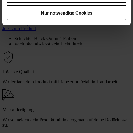
Nur notwendige Cookies
Verdunkelungs­rollo Adelaide
ab
CHF 47
Jetzt zum Produkt
Schlichter Black Out in 4 Farben
Verdunkelnd - lässt kein Licht durch
Höchste Qualität
Wir fertigen dein Produkt mit Liebe zum Detail in Handarbeit.
Massanfertigung
Wir schneiden dein Produkt millimetergenau auf deine Bedürfnisse
zu.