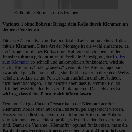
Rollo ohne Bohren zum Klemmen
Variante 1 ohne Bohren: Bringe dein Rollo durch Klemmen an
deinem Fenster an
Die erste Alternative zum Bohren ist die Befestigung deines Rollos
mittels
Klemmen
. Diese Art der Montage ist die wohl einfachste, da
der
Träger
für deines Rollos ohne Bohren einfach oben auf den
Fensterrahmen geklemmt
wird. Weil die Befestigung der
Rollos
zum Klemmen
so schnell und unkompliziert funktioniert, wird sie
auch „Klemmfix“ oder „Easyfix“ genannt. Die Klemmträger sind
zwar nicht gänzlich unsichtbar, sind farblich aber in dezentem Weiss
gehalten, sodass sie am Fenster kaum auffallen und die Ästhetik
nicht beeinträchtigen. Bitte beachte aber, dass Klemmfix Rollos
nicht bei feststehenden Fenstern funktionieren. Das heisst, es ist
wichtig, dass deine Fenster sich öffnen lassen
.
Denn nur bei geöffnetem Fenster kann der Klemmträger der
Klemmfix Rollos oben auf dem Fensterflügel angebracht werden.
Ausserdem solltest du, bevor du dich für ein Rollo ohne Bohren
zum Klemmen entscheidest, prüfen, wie dick deine Fensterrahmen
sind. Damit die Variante „Klemmfix“ optimal funktioniert, muss die
Kante deines Fensterrahmens zwischen 7 und 24 mm dick
sein.