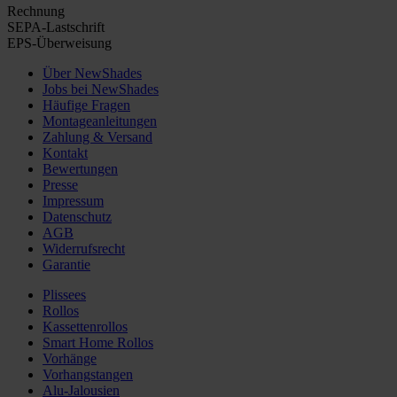
Rechnung
SEPA-Lastschrift
EPS-Überweisung
Über NewShades
Jobs bei NewShades
Häufige Fragen
Montageanleitungen
Zahlung & Versand
Kontakt
Bewertungen
Presse
Impressum
Datenschutz
AGB
Widerrufsrecht
Garantie
Plissees
Rollos
Kassettenrollos
Smart Home Rollos
Vorhänge
Vorhangstangen
Alu-Jalousien