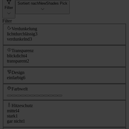
Sortiert nach
NewShades Pick
Filter
Filter
Verdunkelung
lichtdurchlässig
3
verdunkelnd
3
Transparenz
blickdicht
4
transparent
2
Design
einfarbig
6
Farbwelt
Hitzeschutz
mittel
4
stark
1
gar nicht
1