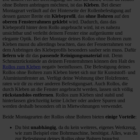
ohne Bohren anbringen möchtest, ist das
Kleben
. Bei dieser
Montageart verläuft auf der Hinterseite der Rollenbefestigung auf
dessen ganzer Breite ein
Klebeprofil
, das
ohne Bohren
auf den
oberen Fensterrahmen geklebt
wird. Dadurch, dass das
Klebeprofil hinter dem Rollo angebracht wird, ist es nahezu
unsichtbar und verleiht deinem Fenster eine aufgeräumte und
elegante Optik. Bei der Montage deines Rollos ohne Bohren zum
Kleben musst du allerdings beachten, dass der Fensterrahmen vor
dem Anbringen des Klebeprofils besonders sauber sein muss. Dafür
liefern wir
dir das
passende Reinigungsmaterial
mit. Denn
Schmutzrückstände an deinem Fensterrahmen können den Halt des
Rollos zum Kleben
negativ beeinflussen. Die Befestigung deines
Rollos ohne Bohren zum Kleben bietet sich nur für Kunststoff- und
Aluminiumfenster an. Verfügt deine Wohnung über Holzfenster,
raten wir dir zu einer anderen Befestigungsart. Auch Rollos, die
durch Kleben an die Fenster angebracht werden, lassen sich völlig
rückstandslos entfernen
. Rollos zum Kleben sind stabil und
hinterlassen gleichzeitig keine Löcher oder andere Spuren und
werden deshalb besonders oft in Mietwohnungen verwendet.
Beide Montagearten der Rollos ohne Bohren bieten
einige Vorteile
:
Du bist
unabhängig
, da du kein weiteres, eigenes Werkzeug,
wie zum Beispiel eine Bohrmaschine, benötigst. Alles, was du
zur Befestigung deines Rollos ohne Bohren brauchst,