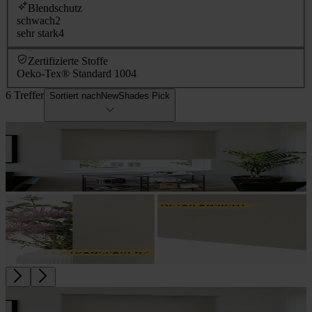
Blendschutz
schwach
2
sehr stark
4
Zertifizierte Stoffe
Oeko-Tex® Standard 100
4
6 Treffer
Sortiert nach
NewShades Pick