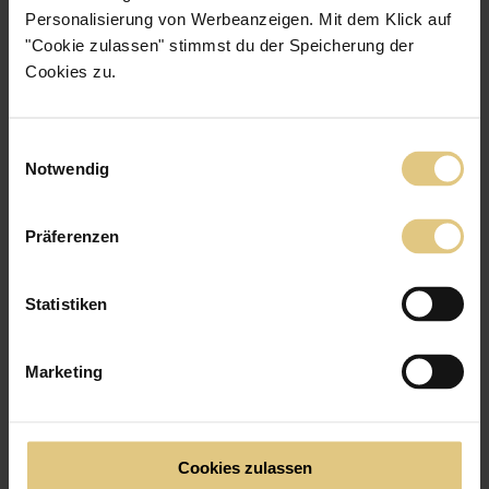
Personalisierung von Werbeanzeigen. Mit dem Klick auf
"Cookie zulassen" stimmst du der Speicherung der
Cookies zu.
Einwilligungsauswahl
Notwendig
Präferenzen
Statistiken
Verdunkelungs­rollo Adelaide
ab
CHF 47
Marketing
Jetzt zum Produkt
Schlichter Black Out in 4 Farben
Verdunkelnd - lässt kein Licht durch
Cookies zulassen