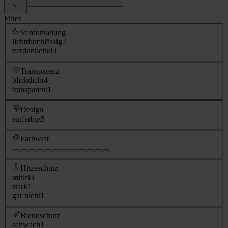
Filter
Verdunkelung
lichtdurchlässig
2
verdunkelnd
3
Transparenz
blickdicht
4
transparent
1
Design
einfarbig
5
Farbwelt
Hitzeschutz
mittel
3
stark
1
gar nicht
1
Blendschutz
schwach
1