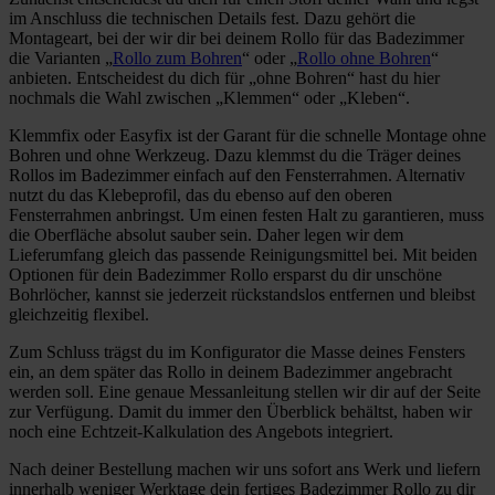
im Anschluss die technischen Details fest. Dazu gehört die
Montageart, bei der wir dir bei deinem Rollo für das Badezimmer
die Varianten „
Rollo zum Bohren
“ oder „
Rollo ohne Bohren
“
anbieten. Entscheidest du dich für „ohne Bohren“ hast du hier
nochmals die Wahl zwischen „Klemmen“ oder „Kleben“.
Klemmfix oder Easyfix ist der Garant für die schnelle Montage ohne
Bohren und ohne Werkzeug. Dazu klemmst du die Träger deines
Rollos im Badezimmer einfach auf den Fensterrahmen. Alternativ
nutzt du das Klebeprofil, das du ebenso auf den oberen
Fensterrahmen anbringst. Um einen festen Halt zu garantieren, muss
die Oberfläche absolut sauber sein. Daher legen wir dem
Lieferumfang gleich das passende Reinigungsmittel bei. Mit beiden
Optionen für dein Badezimmer Rollo ersparst du dir unschöne
Bohrlöcher, kannst sie jederzeit rückstandslos entfernen und bleibst
gleichzeitig flexibel.
Zum Schluss trägst du im Konfigurator die Masse deines Fensters
ein, an dem später das Rollo in deinem Badezimmer angebracht
werden soll. Eine genaue Messanleitung stellen wir dir auf der Seite
zur Verfügung. Damit du immer den Überblick behältst, haben wir
noch eine Echtzeit-Kalkulation des Angebots integriert.
Nach deiner Bestellung machen wir uns sofort ans Werk und liefern
innerhalb weniger Werktage dein fertiges Badezimmer Rollo zu dir