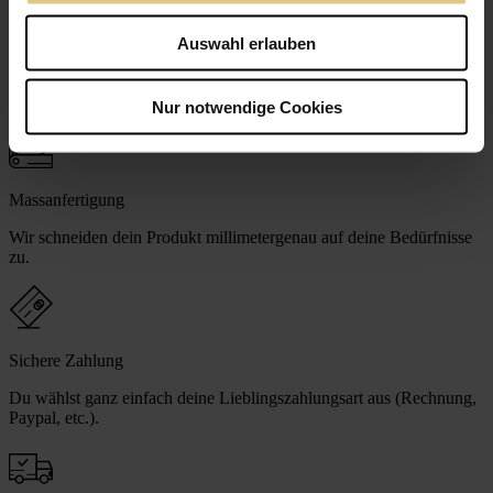
Auswahl erlauben
Höchste Qualität
Wir fertigen dein Produkt mit Liebe zum Detail in Handarbeit.
Nur notwendige Cookies
Massanfertigung
Wir schneiden dein Produkt millimetergenau auf deine Bedürfnisse
zu.
Sichere Zahlung
Du wählst ganz einfach deine Lieblingszahlungsart aus (Rechnung,
Paypal, etc.).