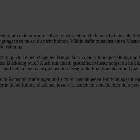
odukt, um deinen Raum stilvoll einzurichten. Du kannst bei uns alle S
gungsarten musst du nicht bohren. Wähle dafür zunächst einen Muster-
Befestigung.
tzt du gezielt einen eleganten Hingucker in deiner Innengestaltung un
chten Blickfang wird? Auch mit einem gestreiften Muster sorgst du i
t, sind neben einem ansprechenden Design die Funktionalität und Qualit
auch Romantik mitbringen und sich für beinah jeden Einrichtungsstil eig
 in deine Räume einziehen lassen. Letztlich entscheidet hier dein per