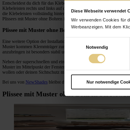
Entscheidest du dich für das Kleben eines Plissees mit Muster ohne Boh
Klebeleisten rechts und links auf die Glasscheibe und spannst das Plis
Diese Webseite verwendet 
die Klebeleisten vollständig hinter dem Plissee-Stoff verschwinden.
Plissees mit Muster ohne Bohren ist auf nahezu alle Fensterarten mögl
Wir verwenden Cookies für d
Werbeanzeigen. Mit dem Klic
Plissee mit Muster ohne Bohren: das Klemmen
Einwilligungsauswahl
Eine weitere Option der Installation ist das Klemmfix Plissee mit 
Muster kommen Klemmträger zum Einsatz, die du in den Fensterrahme
Notwendig
anzubringen ist besonders stabil und zuverlässig, daher ideal geeignet 
Neben der superschnellen und einfachen Montage der Plissees mit Mus
Muster im Mittelpunkt der Fenstergestaltung. Wie auch das Plissee R
wollen oder deinen Sichtschutz mit einem Hitzeschutz in einem neue
Bei uns von
NewShades
bleibst du hinsichtlich der Befestigungsmög
Nur notwendige Cook
Plissee mit Muster ohne Bohren bei NewS