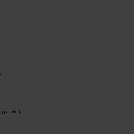
.
pal, etc.).