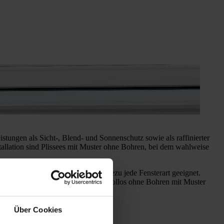
istungen als Sicht-, Blend- und Sonnenschutz sowie als raffinierter
stallation sind Plissees mit Muster ohne Bohren, bei dem wahlweise
fixiert. Diese Variante ist für nahezu jede Fensterart geeignet.
en für das Anbringen eines Plissee Rollos ohne Bohren mit Muster
Über Cookies