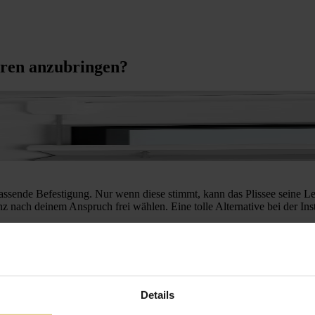
hren anzubringen?
 passende Befestigung. Nur wenn diese stimmt, kann das Plissee seine Le
nz nach deinem Anspruch frei wählen. Eine tolle Alternative bei der In
ilen Halt. Das Steckverfahren wird im Fensterrahmen montiert und hier 
äger auf eine andere Befestigungslösung zurückgreifen. Die Klebeleist
er eine Glasleistentiefe von mindestens 15 mm mitbringen.
Details