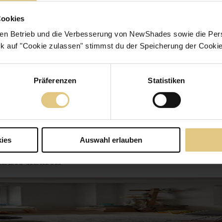
ren, bist du bei jeder Fensterart auf der sicheren Seite. Die Montage e
see Rollo mit Muster vor die Klebeprofile, die am äusseren Rand der Fens
Cookies
 Gleichzeitig musst du keine unschönen Löcher in die Fensterflügel b
ich.
en Betrieb und die Verbesserung von NewShades sowie die Pers
k auf "Cookie zulassen" stimmst du der Speicherung der Cookie
Muster. Auch hier erfolgt die Montage binnen weniger Minuten, ganz 
n verspannst. Die gängigsten Varianten sind dabei Klemmfix oder Eas
Präferenzen
Statistiken
für Plissees, die du als Sicht- und Sonnenschutz nutzt.
ter ohne Bohren überzeugt Klemmfix mit seinem dezenten Design, das ge
ollo ohne Bohren mit Muster zum Kleben lässt sich das Klemmfix rücks
n Plissee mit Muster kombinieren wollen.
lichkeiten beim Plissee mit Muster ohne Bohren vollkommen flexibel.
ies
Auswahl erlauben
hades kaufen