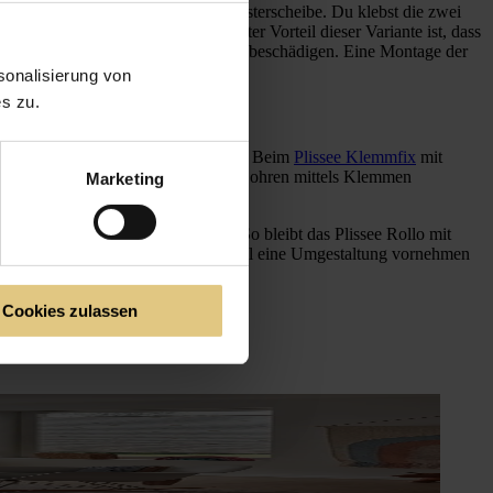
rfolgt dabei unmittelbar auf der Fensterscheibe. Du klebst die zwei
terscheibe entlanglaufen. Ein echter Vorteil dieser Variante ist, dass
ohren und damit dauerhaft den Rahmen beschädigen. Eine Montage der
onalisierung von
s zu.
ohne Werkzeug oder Handwerkerwissen. Beim
Plissee Klemmfix
mit
yfix. Ein Plissee mit Muster ohne Bohren mittels Klemmen
Marketing
konnt in den Hintergrund tritt. So bleibt das Plissee Rollo mit
tandslos entfernen, solltest du einmal eine Umgestaltung vornehmen
Cookies zulassen