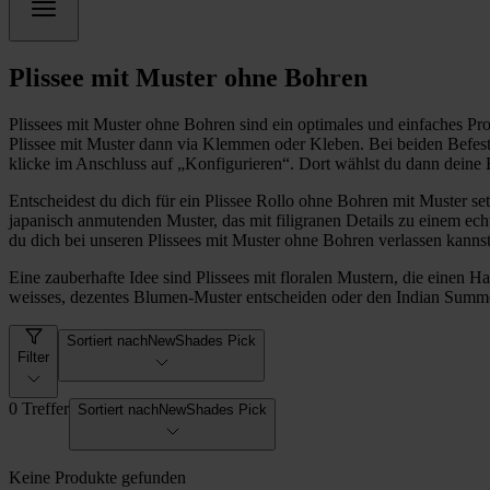
Plissee mit Muster ohne Bohren
Plissees mit Muster ohne Bohren sind ein optimales und einfaches Pr
Plissee mit Muster dann via Klemmen oder Kleben. Bei beiden Befesti
klicke im Anschluss auf „Konfigurieren“. Dort wählst du dann deine 
Entscheidest du dich für ein Plissee Rollo ohne Bohren mit Muster se
japanisch anmutenden Muster, das mit filigranen Details zu einem e
du dich bei unseren Plissees mit Muster ohne Bohren verlassen kanns
Eine zauberhafte Idee sind Plissees mit floralen Mustern, die einen H
weisses, dezentes Blumen-Muster entscheiden oder den Indian Summer
Sortiert nach
NewShades Pick
Filter
0 Treffer
Sortiert nach
NewShades Pick
Keine Produkte gefunden