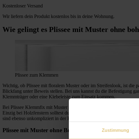
Kostenloser Versand
Wir liefern dein Produkt kostenlos bis in deine Wohnung.
Wie gelingt es Plissee mit Muster ohne bo
Plissee zum Klemmen
Wichtig, ob Plissee mit floralem Muster oder im Streifenlook, ist die
Blickfang unter Beweis stellen. Bei uns kannst du die Befestigung ga
Klemmträger oder eine Klebeleiste zum Einsatz kommen.
Bei Plissee Klemmfix mit Muster sorgen die Klemmträger für einen stab
Einzig bei Holzfenstern solltest du aufgrund des Drucks der Klemmtr
sind ebenso unkompliziert in der Handhabung. Dazu sollte dein Fenst
Plissee mit Muster ohne Bohren: das Kleben
Zustimmung