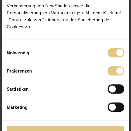
Verbesserung von NewShades sowie die
Personalisierung von Werbeanzeigen. Mit dem Klick auf
Plissee Heidelberg
ab
CHF 66
"Cookie zulassen" stimmst du der Speicherung der
Jetzt zum Produkt
Cookies zu.
Feine, leicht glänzende Struktur
Lichtdurchlässig
Einwilligungsauswahl
Notwendig
Präferenzen
Statistiken
Marketing