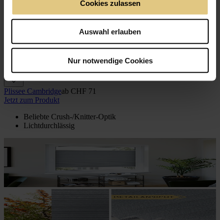
Cookies zulassen
Auswahl erlauben
Nur notwendige Cookies
Plissee Cambridge
ab
CHF 71
Jetzt zum Produkt
Beliebte Crush-/Knitter-Optik
Lichtdurchlässig