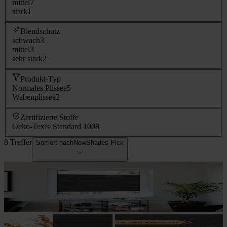
mittel
7
stark
1
Blendschutz
schwach
3
mittel
3
sehr stark
2
Produkt-Typ
Normales Plissee
5
Wabenplissee
3
Zertifizierte Stoffe
Oeko-Tex® Standard 100
8
8 Treffer
Sortiert nach
NewShades Pick