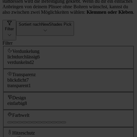
stattdessen wird die Befestigung geklebt. Wenn du dir ein einfaches
Anbringen von deinem Plissee ohne Bohren wünschst, kannst du
also zwischen zwei Möglichkeiten wählen:
Klemmen oder Kleben
.
Sortiert nach
NewShades Pick
Filter
Filter
Verdunkelung
lichtdurchlässig
6
verdunkelnd
2
Transparenz
blickdicht
7
transparent
1
Design
einfarbig
8
Farbwelt
Hitzeschutz