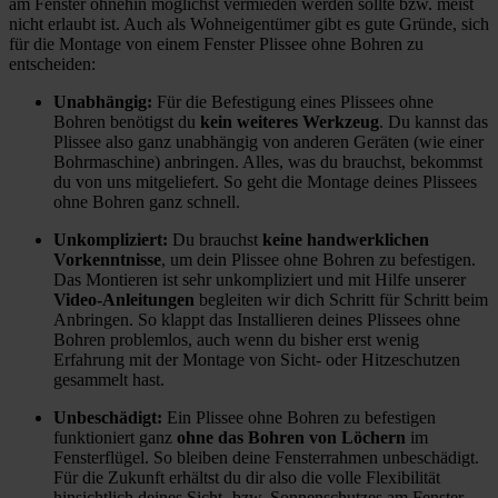
am Fenster ohnehin möglichst vermieden werden sollte bzw. meist
nicht erlaubt ist. Auch als Wohneigentümer gibt es gute Gründe, sich
für die Montage von einem Fenster Plissee ohne Bohren zu
entscheiden:
Unabhängig:
Für die Befestigung eines Plissees ohne
Bohren benötigst du
kein weiteres Werkzeug
. Du kannst das
Plissee also ganz unabhängig von anderen Geräten (wie einer
Bohrmaschine) anbringen. Alles, was du brauchst, bekommst
du von uns mitgeliefert. So geht die Montage deines Plissees
ohne Bohren ganz schnell.
Unkompliziert:
Du brauchst
keine handwerklichen
Vorkenntnisse
, um dein Plissee ohne Bohren zu befestigen.
Das Montieren ist sehr unkompliziert und mit Hilfe unserer
Video-Anleitungen
begleiten wir dich Schritt für Schritt beim
Anbringen. So klappt das Installieren deines Plissees ohne
Bohren problemlos, auch wenn du bisher erst wenig
Erfahrung mit der Montage von Sicht- oder Hitzeschutzen
gesammelt hast.
Unbeschädigt:
Ein Plissee ohne Bohren zu befestigen
funktioniert ganz
ohne das Bohren von Löchern
im
Fensterflügel. So bleiben deine Fensterrahmen unbeschädigt.
Für die Zukunft erhältst du dir also die volle Flexibilität
hinsichtlich deines Sicht- bzw. Sonnenschutzes am Fenster.