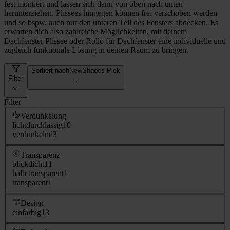
fest montiert und lassen sich dann von oben nach unten
herunterziehen. Plissees hingegen können frei verschoben werden
und so bspw. auch nur den unteren Teil des Fensters abdecken. Es
erwarten dich also zahlreiche Möglichkeiten, mit deinem
Dachfenster Plissee oder Rollo für Dachfenster eine individuelle und
zugleich funktionale Lösung in deinen Raum zu bringen.
Sortiert nach
NewShades Pick
Filter
Filter
Verdunkelung
lichtdurchlässig
10
verdunkelnd
3
Transparenz
blickdicht
11
halb transparent
1
transparent
1
Design
einfarbig
13