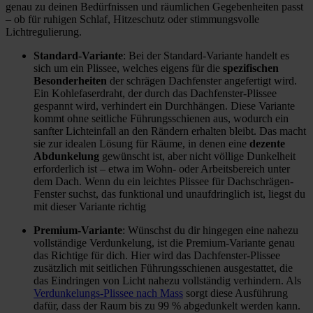
genau zu deinen Bedürfnissen und räumlichen Gegebenheiten passt
– ob für ruhigen Schlaf, Hitzeschutz oder stimmungsvolle
Lichtregulierung.
Standard-Variante
: Bei der Standard-Variante handelt es
sich um ein Plissee, welches eigens für die
spezifischen
Besonderheiten
der schrägen Dachfenster angefertigt wird.
Ein Kohlefaserdraht, der durch das Dachfenster-Plissee
gespannt wird, verhindert ein Durchhängen. Diese Variante
kommt ohne seitliche Führungsschienen aus, wodurch ein
sanfter Lichteinfall an den Rändern erhalten bleibt. Das macht
sie zur idealen Lösung für Räume, in denen eine
dezente
Abdunkelung
gewünscht ist, aber nicht völlige Dunkelheit
erforderlich ist – etwa im Wohn- oder Arbeitsbereich unter
dem Dach. Wenn du ein leichtes Plissee für Dachschrägen-
Fenster suchst, das funktional und unaufdringlich ist, liegst du
mit dieser Variante richtig
Premium-Variante
: Wünschst du dir hingegen eine nahezu
vollständige Verdunkelung, ist die Premium-Variante genau
das Richtige für dich. Hier wird das Dachfenster-Plissee
zusätzlich mit seitlichen Führungsschienen ausgestattet, die
das Eindringen von Licht nahezu vollständig verhindern. Als
Verdunkelungs-Plissee nach Mass
sorgt diese Ausführung
dafür, dass der Raum bis zu 99 % abgedunkelt werden kann.