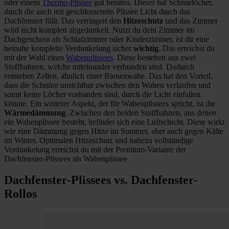
oder einem
Thermo-Plissee
gut beraten. Dieser hat Schnurlöcher,
durch die auch mit geschlossenem Plissee Licht durch das
Dachfenster fällt. Das verringert den
Hitzeschutz
und das Zimmer
wird nicht komplett abgedunkelt. Nutzt du dein Zimmer im
Dachgeschoss als Schlafzimmer oder Kinderzimmer, ist dir eine
beinahe komplette Verdunkelung sicher
wichtig
. Das erreichst du
mit der Wahl eines
Wabenplissees
. Diese bestehen aus zwei
Stoffbahnen, welche miteinander verbunden sind. Dadurch
entstehen Zellen, ähnlich einer Bienenwabe. Das hat den Vorteil,
dass die Schnüre unsichtbar zwischen den Waben verlaufen und
somit keine Löcher vorhanden sind, durch die Licht einfallen
könnte. Ein weiterer Aspekt, der für Wabenplissees spricht, ist die
Wärmedämmung
. Zwischen den beiden Stoffbahnen, aus denen
ein Wabenplissee besteht, befindet sich eine Luftschicht. Diese wirkt
wie eine Dämmung gegen Hitze im Sommer, aber auch gegen Kälte
im Winter. Optimalen Hitzeschutz und nahezu vollständige
Verdunkelung erreichst du mit der Premium-Variante der
Dachfenster-Plissees als Wabenplissee
Dachfenster-Plissees vs. Dachfenster-
Rollos