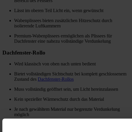
Bereich des Fensters
Lässt im oberen Teil Licht ein, wenn gewünscht
Wabenplissees bieten zusätzlichen Hitzeschutz durch
isolierende Luftkammern
Premium-Wabenplissees ermöglichen als Plissees für
Dachfenster eine nahezu vollständige Verdunkelung
Dachfenster-Rollo
Wird klassisch von oben nach unten bedient
Bietet vollständigen Sichtschutz bei komplett geschlossenem
Zustand des
Dachfenster-Rollos
Muss vollständig geöffnet sein, um Licht hereinzulassen
Kein spezieller Wärmeschutz durch das Material
Je nach gewähltem Material nur begrenzte Verdunkelung
möglich
Konfiguriere jetzt deine Plissees für