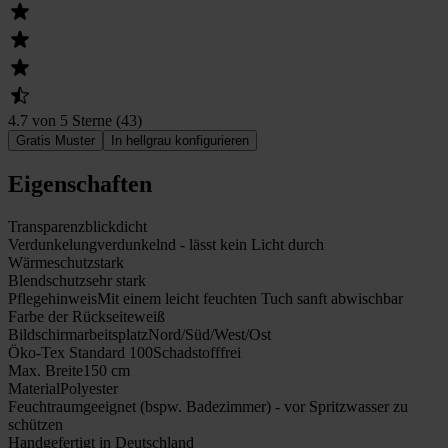
4.7 von 5 Sterne
(
43
)
Gratis Muster
In hellgrau konfigurieren
Eigenschaften
Transparenz
blickdicht
Verdunkelung
verdunkelnd - lässt kein Licht durch
Wärmeschutz
stark
Blendschutz
sehr stark
Pflegehinweis
Mit einem leicht feuchten Tuch sanft abwischbar
Farbe der Rückseite
weiß
Bildschirmarbeitsplatz
Nord/Süd/West/Ost
Öko-Tex Standard 100
Schadstofffrei
Max. Breite
150 cm
Material
Polyester
Feuchtraumgeeignet (bspw. Badezimmer) - vor Spritzwasser zu
schützen
Handgefertigt in Deutschland