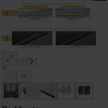
1
/
5