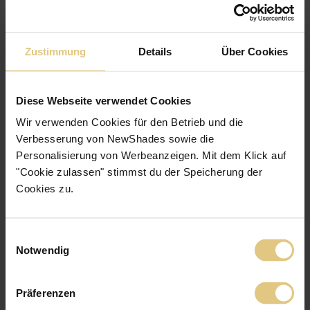
Zustimmung
Details
Über Cookies
Diese Webseite verwendet Cookies
Wir verwenden Cookies für den Betrieb und die
Verbesserung von NewShades sowie die
Personalisierung von Werbeanzeigen. Mit dem Klick auf
Alu-Jalousie Gebürstet 50
ab
CHF 211
"Cookie zulassen" stimmst du der Speicherung der
Jetzt zum Produkt
Cookies zu.
Edle, gebürstete Oberfläche
Lamellenbreite: 50mm
Einwilligungsauswahl
Notwendig
Präferenzen