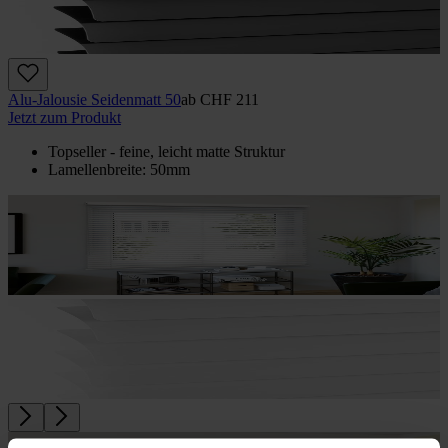
Alu-Jalousie Seidenmatt 50
ab
CHF 211
Jetzt zum Produkt
Topseller - feine, leicht matte Struktur
Lamellenbreite: 50mm