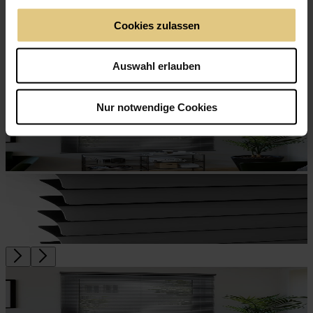
Cookies zulassen
Alu-Jalousie Perforiert 25
ab
CHF 78
Jetzt zum Produkt
Auswahl erlauben
Kleine Löcher für warmen Lichteinfall
Lamellenbreite: 25mm
Nur notwendige Cookies