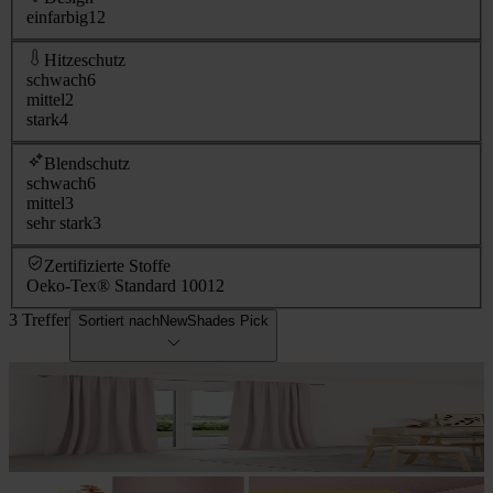
einfarbig
12
Hitzeschutz
schwach
6
mittel
2
stark
4
Blendschutz
schwach
6
mittel
3
sehr stark
3
Zertifizierte Stoffe
Oeko-Tex® Standard 100
12
3 Treffer
Sortiert nach
NewShades Pick