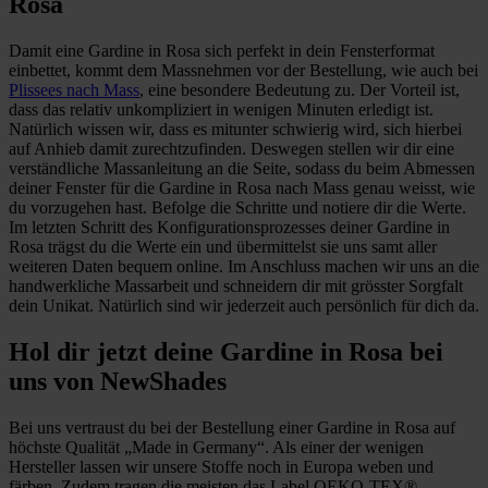
Rosa
Damit eine Gardine in Rosa sich perfekt in dein Fensterformat
einbettet, kommt dem Massnehmen vor der Bestellung, wie auch bei
Plissees nach Mass
, eine besondere Bedeutung zu. Der Vorteil ist,
dass das relativ unkompliziert in wenigen Minuten erledigt ist.
Natürlich wissen wir, dass es mitunter schwierig wird, sich hierbei
auf Anhieb damit zurechtzufinden. Deswegen stellen wir dir eine
verständliche Massanleitung an die Seite, sodass du beim Abmessen
deiner Fenster für die Gardine in Rosa nach Mass genau weisst, wie
du vorzugehen hast. Befolge die Schritte und notiere dir die Werte.
Im letzten Schritt des Konfigurationsprozesses deiner Gardine in
Rosa trägst du die Werte ein und übermittelst sie uns samt aller
weiteren Daten bequem online. Im Anschluss machen wir uns an die
handwerkliche Massarbeit und schneidern dir mit grösster Sorgfalt
dein Unikat. Natürlich sind wir jederzeit auch persönlich für dich da.
Hol dir jetzt deine Gardine in Rosa bei
uns von NewShades
Bei uns vertraust du bei der Bestellung einer Gardine in Rosa auf
höchste Qualität „Made in Germany“. Als einer der wenigen
Hersteller lassen wir unsere Stoffe noch in Europa weben und
färben. Zudem tragen die meisten das Label OEKO-TEX®