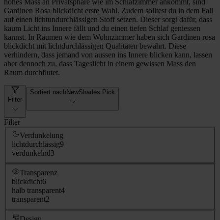
hohes Mass an Privatsphäre wie im Schlafzimmer ankommt, sind
Gardinen Rosa blickdicht erste Wahl. Zudem solltest du in dem Fall
auf einen lichtundurchlässigen Stoff setzen. Dieser sorgt dafür, dass
kaum Licht ins Innere fällt und du einen tiefen Schlaf geniessen
kannst. In Räumen wie dem Wohnzimmer haben sich Gardinen rosa
blickdicht mit lichtdurchlässigen Qualitäten bewährt. Diese
verhindern, dass jemand von aussen ins Innere blicken kann, lassen
aber dennoch zu, dass Tageslicht in einem gewissen Mass den
Raum durchflutet.
Sortiert nach
NewShades Pick
Filter
Filter
Verdunkelung
lichtdurchlässig
9
verdunkelnd
3
Transparenz
blickdicht
6
halb transparent
4
transparent
2
Design