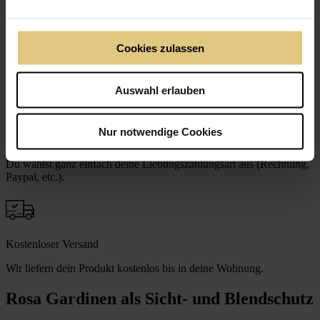
Massanfertigung
Cookies zulassen
Wir schneiden dein Produkt millimetergenau auf deine Bedürfnisse
zu.
Auswahl erlauben
Nur notwendige Cookies
Sichere Zahlung
Du wählst ganz einfach deine Lieblingszahlungsart aus (Rechnung,
Paypal, etc.).
Kostenloser Versand
Wir liefern dein Produkt kostenlos bis in deine Wohnung.
Rosa Gardinen als Sicht- und Blendschutz