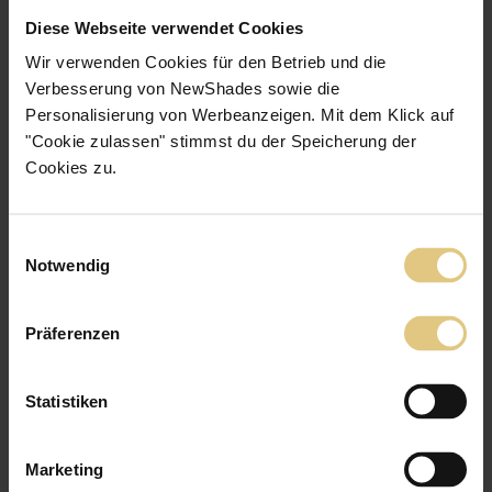
Diese Webseite verwendet Cookies
Wir verwenden Cookies für den Betrieb und die
Verbesserung von NewShades sowie die
Personalisierung von Werbeanzeigen. Mit dem Klick auf
"Cookie zulassen" stimmst du der Speicherung der
Cookies zu.
Gardine Lanzarote
ab
CHF 57
Einwilligungsauswahl
Jetzt zum Produkt
Notwendig
Eleganter, schwerer Vorhangstoff
Lichtdurchlässig
Präferenzen
Statistiken
Höchste Qualität
Wir fertigen dein Produkt mit Liebe zum Detail in Handarbeit.
Marketing