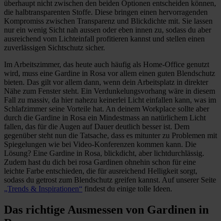
überhaupt nicht zwischen den beiden Optionen entscheiden können,
die halbtransparenten Stoffe. Diese bringen einen hervorragenden
Kompromiss zwischen Transparenz und Blickdichte mit. Sie lassen
nur ein wenig Sicht nah aussen oder eben innen zu, sodass du aber
ausreichend vom Lichteinfall profitieren kannst und stellen einen
zuverlässigen Sichtschutz sicher.
Im Arbeitszimmer, das heute auch häufig als Home-Office genutzt
wird, muss eine Gardine in Rosa vor allem einen guten Blendschutz
bieten. Das gilt vor allem dann, wenn dein Arbeitsplatz in direkter
Nähe zum Fenster steht. Ein Verdunkelungsvorhang wäre in diesem
Fall zu massiv, da hier nahezu keinerlei Licht einfallen kann, was im
Schlafzimmer seine Vorteile hat. An deinem Workplace sollte aber
durch die Gardine in Rosa ein Mindestmass an natürlichem Licht
fallen, das für die Augen auf Dauer deutlich besser ist. Dem
gegenüber steht nun die Tatsache, dass es mitunter zu Problemen mit
Spiegelungen wie bei Video-Konferenzen kommen kann. Die
Lösung? Eine Gardine in Rosa, blickdicht, aber lichtdurchlässig.
Zudem hast du dich bei rosa Gardinen ohnehin schon für eine
leichte Farbe entschieden, die für ausreichend Helligkeit sorgt,
sodass du getrost zum Blendschutz greifen kannst. Auf unserer Seite
„Trends & Inspirationen“
findest du einige tolle Ideen.
Das richtige Ausmessen von Gardinen in