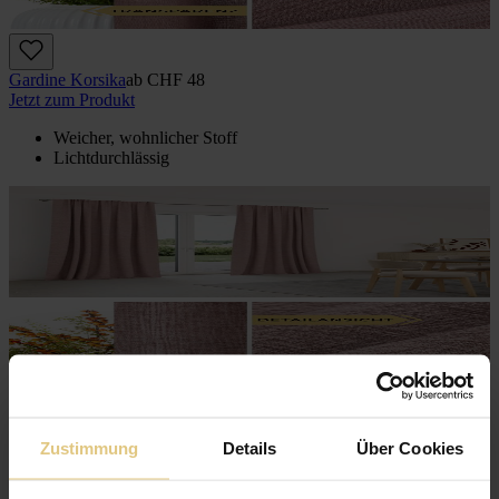
Gardine Korsika
ab
CHF 48
Jetzt zum Produkt
Weicher, wohnlicher Stoff
Lichtdurchlässig
Zustimmung
Details
Über Cookies