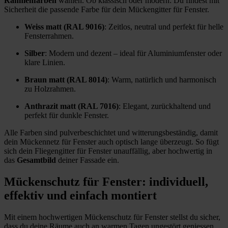
Rahmenfarben
wählen. Ob klassisch oder modern: Du findest mit
Sicherheit die passende Farbe für dein Mückengitter für Fenster.
Weiss matt (RAL 9016)
: Zeitlos, neutral und perfekt für helle
Fensterrahmen.
Silber
: Modern und dezent – ideal für Aluminiumfenster oder
klare Linien.
Braun matt (RAL 8014)
: Warm, natürlich und harmonisch
zu Holzrahmen.
Anthrazit matt (RAL 7016)
: Elegant, zurückhaltend und
perfekt für dunkle Fenster.
Alle Farben sind pulverbeschichtet und witterungsbeständig, damit
dein Mückennetz für Fenster auch optisch lange überzeugt. So fügt
sich dein Fliegengitter für Fenster unauffällig, aber hochwertig in
das
Gesamtbild
deiner Fassade ein.
Mückenschutz für Fenster: individuell,
effektiv und einfach montiert
Mit einem hochwertigen Mückenschutz für Fenster stellst du sicher,
dass du deine Räume auch an warmen Tagen ungestört geniessen