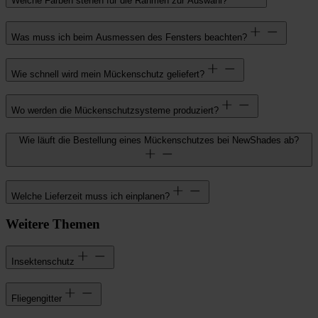
Welche Farben stehen für die Rahmen zur Auswahl?
Was muss ich beim Ausmessen des Fensters beachten?
Wie schnell wird mein Mückenschutz geliefert?
Wo werden die Mückenschutzsysteme produziert?
Wie läuft die Bestellung eines Mückenschutzes bei NewShades ab?
Welche Lieferzeit muss ich einplanen?
Weitere Themen
Insektenschutz
Fliegengitter