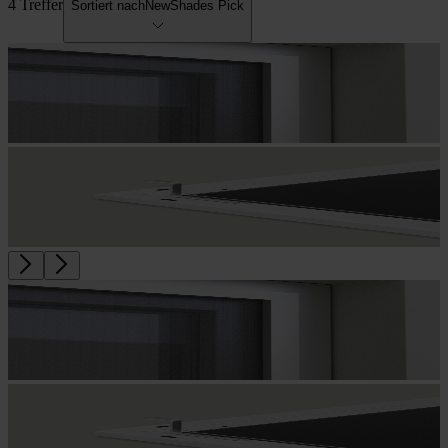
4 Treffer
Sortiert nach
NewShades Pick