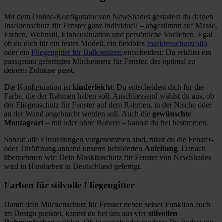
Mit dem Online-Konfigurator von NewShades gestaltest du deinen
Insektenschutz für Fenster ganz individuell – abgestimmt auf Masse,
Farben, Wohnstil, Einbausituation und persönliche Vorlieben. Egal
ob du dich für ein festes Modell, ein flexibles
Insektenschutzrollo
oder ein
Fliegengitter für Balkontüren
entscheidest: Du erhältst ein
passgenau gefertigtes Mückennetz für Fenster, das optimal zu
deinem Zuhause passt.
Die Konfiguration ist
kinderleicht
: Du entscheidest dich für die
Farbe, die der Rahmen haben soll. Anschliessend wählst du aus, ob
der Fliegenschutz für Fenster auf dem Rahmen, in der Nische oder
an der Wand angebracht werden soll. Auch die
gewünschte
Montageart
– mit oder ohne Bohren – kannst du frei bestimmen.
Sobald alle Einstellungen vorgenommen sind, misst du die Fenster-
oder Türöffnung anhand unserer bebilderten
Anleitung
. Danach
übernehmen wir: Dein Moskitoschutz für Fenster von NewShades
wird in Handarbeit in Deutschland gefertigt.
Farben für stilvolle Fliegengitter
Damit dein Mückenschutz für Fenster neben seiner Funktion auch
im Design punktet, kannst du bei uns aus vier
stilvollen