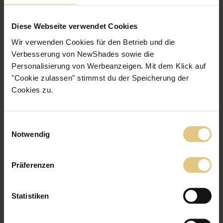
5
/5
Joachim F.
Diese Webseite verwendet Cookies
12.04.2025
Wir verwenden Cookies für den Betrieb und die
Verbesserung von NewShades sowie die
Alles ok
Personalisierung von Werbeanzeigen. Mit dem Klick auf
"Cookie zulassen" stimmst du der Speicherung der
Cookies zu.
Einwilligungsauswahl
Notwendig
5
/5
Frank G.
Präferenzen
09.04.2025
Statistiken
Die Lieferung mit UPS war sehr schwierig und hat fast 2 Wochen
gedauert. Das lag aber nicht an NewShades. Der Kundenservice
war immer hilfsbereit und hat sich gekümmert. Qualität des