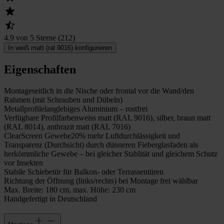
4.9 von 5 Sterne
(
212
)
In weiß matt (ral 9016) konfigurieren
Eigenschaften
Montage
seitlich in die Nische oder frontal vor die Wand/den
Rahmen (mit Schrauben und Dübeln)
Metallprofile
langlebiges Aluminium – rostfrei
Verfügbare Profilfarben
weiss matt (RAL 9016), silber, braun matt
(RAL 8014), anthrazit matt (RAL 7016)
ClearScreen Gewebe
20% mehr Luftdurchlässigkeit und
Transparenz (Durchsicht) durch dünneren Fieberglasfaden als
herkömmliche Gewebe – bei gleicher Stablität und gleichem Schutz
vor Insekten
Stabile Schiebetür für Balkon- oder Terrassentüren
Richtung der Öffnung (links/rechts) bei Montage frei wählbar
Max. Breite: 180 cm, max. Höhe: 230 cm
Handgefertigt in Deutschland