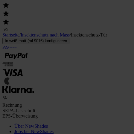
5
/5
Startseite
/
Insektenschutz nach Mass
/
Insektenschutz-Tür
In weiß matt (ral 9016) konfigurieren
Rechnung
SEPA-Lastschrift
EPS-Überweisung
Über NewShades
Jobs bei NewShades