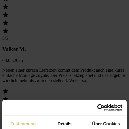
5
/5
Volker M.
03.05.2025
Neben einer kurzen Lieferzeit kommt dem Produkt auch eine kurze
einfache Montage zugute. Der Preis ist akzeptabel und das Ergebnis
wirklich mehr als zufrieden stellend. Weiter so.
Zustimmung
Details
Über Cookies