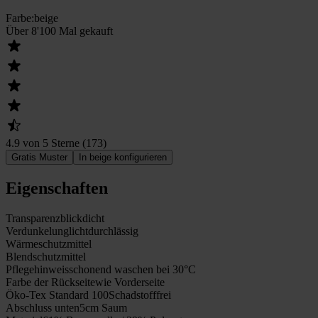
Farbe
:
beige
Über 8'100 Mal gekauft
4.9 von 5 Sterne
(
173
)
Gratis Muster
In beige konfigurieren
Eigenschaften
Transparenz
blickdicht
Verdunkelung
lichtdurchlässig
Wärmeschutz
mittel
Blendschutz
mittel
Pflegehinweis
schonend waschen bei 30°C
Farbe der Rückseite
wie Vorderseite
Öko-Tex Standard 100
Schadstofffrei
Abschluss unten
5cm Saum