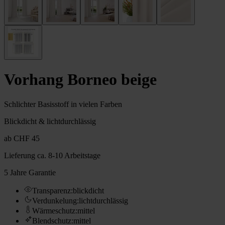
Vorhang Borneo beige
Schlichter Basisstoff in vielen Farben
Blickdicht & lichtdurchlässig
ab
CHF 45
Lieferung
ca. 8-10 Arbeitstage
5 Jahre Garantie
Transparenz
:
blickdicht
Verdunkelung
:
lichtdurchlässig
Wärmeschutz
:
mittel
Blendschutz
:
mittel