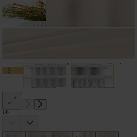
1
/
6