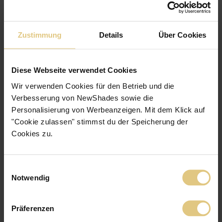
16.04.2025
Meine Fragen wurden prompt und zu meiner Zufriedenheit
Zustimmung
Details
Über Cookies
beantwortet. Die Angaben passten, die Gardinen sehen sehr gut aus.
Diese Webseite verwendet Cookies
Wir verwenden Cookies für den Betrieb und die
Verbesserung von NewShades sowie die
Personalisierung von Werbeanzeigen. Mit dem Klick auf
"Cookie zulassen" stimmst du der Speicherung der
5
/5
Cookies zu.
Myriam J.
08.04.2025
Einwilligungsauswahl
Notwendig
Schöner Stoff, tolle Farben, gute Qualität
Präferenzen