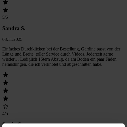
5
/5
Sandra S.
08.11.2025
Einfaches Durchklicken bei der Bestellung, Gardine passt von der
Länge und Breite, toller Service durch Videos. Jederzeit gerne
wieder… Lediglich 1Stern Abzug, da am Boden ein paar Fäden
heraushingen, die ich verknotet und abgeschnitten habe.
4
/5
Sonja G.