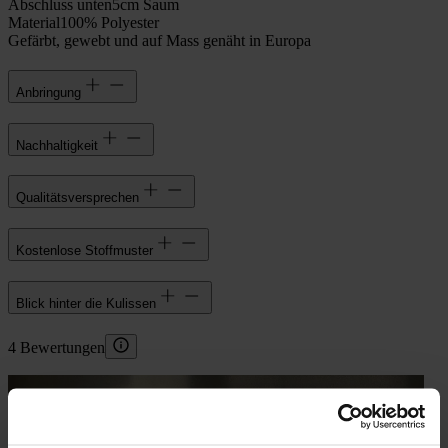
Abschluss unten
5cm Saum
Material
100% Polyester
Gefärbt, gewebt und auf Mass genäht in Europa
Anbringung
Nachhaltigkeit
Qualitätsversprechen
Kostenlose Stoffmuster
Blick hinter die Kulissen
4 Bewertungen