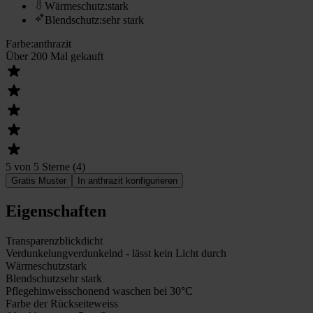
Wärmeschutz
:
stark
Blendschutz
:
sehr stark
Farbe
:
anthrazit
Über 200 Mal gekauft
5 von 5 Sterne
(
4
)
Gratis Muster
In anthrazit konfigurieren
Eigenschaften
Transparenz
blickdicht
Verdunkelung
verdunkelnd - lässt kein Licht durch
Wärmeschutz
stark
Blendschutz
sehr stark
Pflegehinweis
schonend waschen bei 30°C
Farbe der Rückseite
weiss