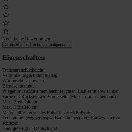
Noch keine Bewertungen
Gratis Muster
In braun konfigurieren
Eigenschaften
Transparenz
blickdicht
Verdunkelung
lichtdurchlässig
Wärmeschutz
schwach
Blendschutz
mittel
Pflegehinweis
Mit einem leicht feuchten Tuch sanft abwischbar
Farbe der Rückseite
wie Vorderseite (Muster durchscheinend)
Max. Breite
240 cm
Max. Höhe
340 cm
Material
80% recyceltes Polyester, 20% Polyester
Feuchtraumgeeignet (bspw. Badezimmer) - vor Spritzwasser zu
schützen
Handgefertigt in Deutschland