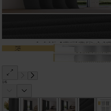
1
/
6