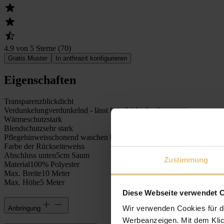
4.9 von 5 Sterne
(
70
)
Gratis Muster
In anthrazit konfigurieren
Eigenschaften
Transparenz
blickdicht
Verdunkelung
verdunkelnd - lässt kein Licht durch
Wärmeschutz
stark
Blendschutz
sehr stark
Pflegehinweis
schonend waschen bei 30°C
Farbe der Rückseite
weiss
Abschluss unten
5cm Saum
Zustimmung
Material
100% Polyester
Max. Breite
10 Meter
Max. Höhe
5 Meter
Diese Webseite verwendet 
Wir verwenden Cookies für d
Anbringung
Werbeanzeigen. Mit dem Klic