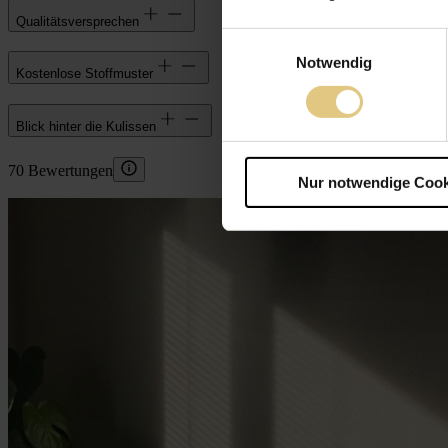
Qualitätsversprechen
Einwilligungsauswahl
Notwendig
Kostenlose Stoffmuster
Blick hinter die Kulissen
70 Bewertungen
Nur notwendige Cook