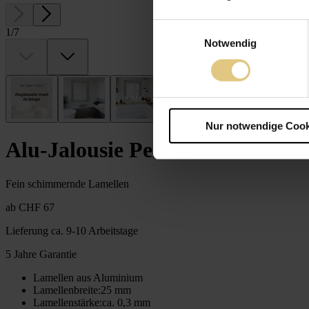
Einwilligungsauswahl
1
/
7
Notwendig
Nur notwendige Cook
Alu-Jalousie Perlmutt 25 silber
Fein schimmernde Lamellen
ab
CHF 67
Lieferung
ca. 9-10 Arbeitstage
5 Jahre Garantie
Lamellen aus Aluminium
Lamellenbreite
:
25 mm
Lamellenstärke
:
ca. 0,3 mm