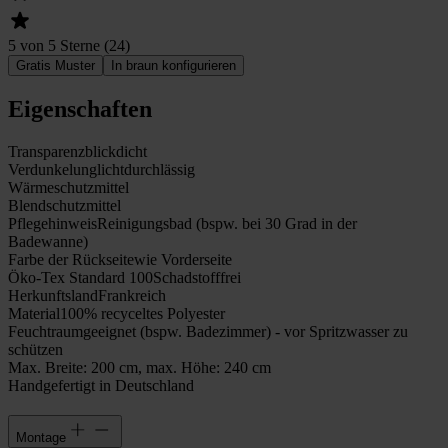
5 von 5 Sterne
(
24
)
Gratis Muster
In braun konfigurieren
Eigenschaften
Transparenz
blickdicht
Verdunkelung
lichtdurchlässig
Wärmeschutz
mittel
Blendschutz
mittel
Pflegehinweis
Reinigungsbad (bspw. bei 30 Grad in der
Badewanne)
Farbe der Rückseite
wie Vorderseite
Öko-Tex Standard 100
Schadstofffrei
Herkunftsland
Frankreich
Material
100% recyceltes Polyester
Feuchtraumgeeignet (bspw. Badezimmer) - vor Spritzwasser zu
schützen
Max. Breite: 200 cm, max. Höhe: 240 cm
Handgefertigt in Deutschland
Montage