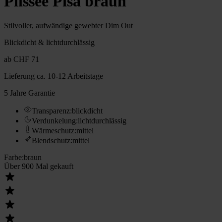
Plissee Pisa braun
Stilvoller, aufwändige gewebter Dim Out
Blickdicht & lichtdurchlässig
ab
CHF 71
Lieferung
ca. 10-12 Arbeitstage
5 Jahre Garantie
Transparenz
:
blickdicht
Verdunkelung
:
lichtdurchlässig
Wärmeschutz
:
mittel
Blendschutz
:
mittel
Farbe
:
braun
Über 900 Mal gekauft