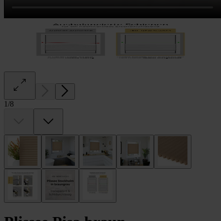
1
/
8