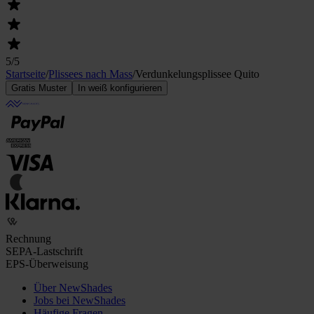
5
/5
Startseite
/
Plissees nach Mass
/
Verdunkelungs­plissee Quito
Gratis Muster
In weiß konfigurieren
Rechnung
SEPA-Lastschrift
EPS-Überweisung
Über NewShades
Jobs bei NewShades
Häufige Fragen