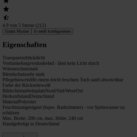
4.9 von 5 Sterne
(
212
)
Gratis Muster
In weiß konfigurieren
Eigenschaften
Transparenz
blickdicht
Verdunkelung
verdunkelnd - lässt kein Licht durch
Wärmeschutz
stark
Blendschutz
sehr stark
Pflegehinweis
Mit einem leicht feuchten Tuch sanft abwischbar
Farbe der Rückseite
weiß
Bildschirmarbeitsplatz
Nord/Süd/West/Ost
Herkunftsland
Deutschland
Material
Polyester
Feuchtraumgeeignet (bspw. Badezimmer) - vor Spritzwasser zu
schützen
Max. Breite: 200 cm, max. Höhe: 240 cm
Handgefertigt in Deutschland