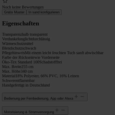
Noch keine Bewertungen
Gratis Muster
In sand konfigurieren
Eigenschaften
Transparenz
halb transparent
Verdunkelung
lichtdurchlässig
Wärmeschutz
mittel
Blendschutz
schwach
Pflegehinweis
Mit einem leicht feuchten Tuch sanft abwischbar
Farbe der Rückseite
wie Vorderseite
Öko-Tex Standard 100
Schadstofffrei
Max. Breite
255 cm
Max. Höhe
340 cm
Material
18% Polyester, 66% PVC, 16% Leinen
Schwerentflammbar
Handgefertigt in Deutschland
Bedienung per Fernbedienung, App oder Alexa
Motorisierung & Stromversorgung