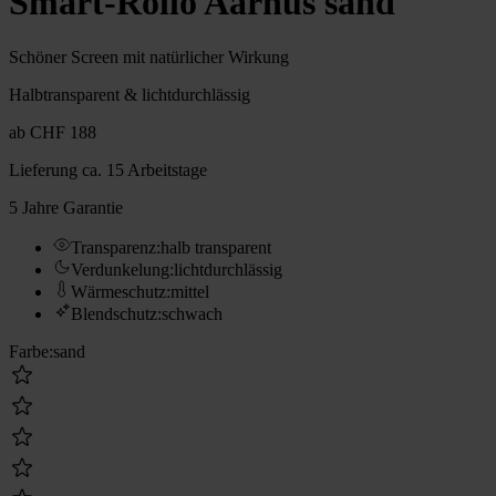
Smart-Rollo Aarhus sand
Schöner Screen mit natürlicher Wirkung
Halbtransparent & lichtdurchlässig
ab
CHF 188
Lieferung
ca. 15 Arbeitstage
5 Jahre Garantie
Transparenz
:
halb transparent
Verdunkelung
:
lichtdurchlässig
Wärmeschutz
:
mittel
Blendschutz
:
schwach
Farbe
:
sand