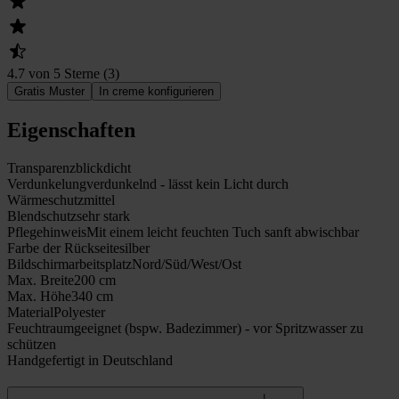
4.7 von 5 Sterne
(
3
)
Gratis Muster
In creme konfigurieren
Eigenschaften
Transparenz
blickdicht
Verdunkelung
verdunkelnd - lässt kein Licht durch
Wärmeschutz
mittel
Blendschutz
sehr stark
Pflegehinweis
Mit einem leicht feuchten Tuch sanft abwischbar
Farbe der Rückseite
silber
Bildschirmarbeitsplatz
Nord/Süd/West/Ost
Max. Breite
200 cm
Max. Höhe
340 cm
Material
Polyester
Feuchtraumgeeignet (bspw. Badezimmer) - vor Spritzwasser zu
schützen
Handgefertigt in Deutschland