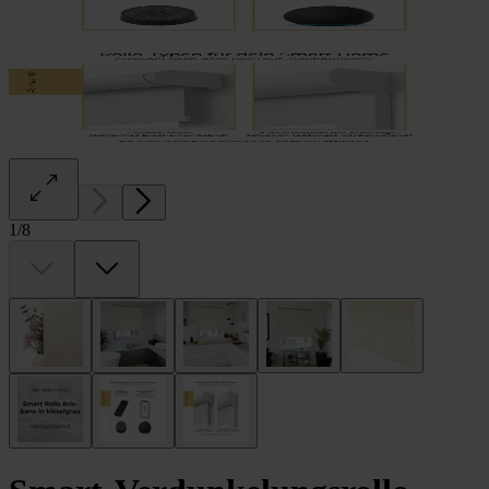
1
/
8