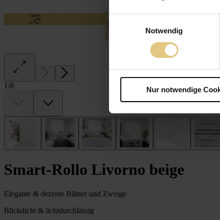
Einwilligungsauswahl
Notwendig
1
/
8
Nur notwendige Cook
Smart-Rollo Livorno beige
Elegante & dezente Blätter und Zweige
Blickdicht & lichtdurchlässig