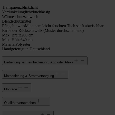
Transparenz
blickdicht
Verdunkelung
lichtdurchlässig
Wärmeschutz
schwach
Blendschutz
mittel
Pflegehinweis
Mit einem leicht feuchten Tuch sanft abwischbar
Farbe der Rückseite
weiß (Muster durchscheinend)
Max. Breite
200 cm
Max. Höhe
340 cm
Material
Polyester
Handgefertigt in Deutschland
Bedienung per Fernbedienung, App oder Alexa
Motorisierung & Stromversorgung
Montage
Qualitätsversprechen