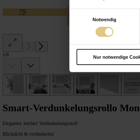
Einwilligungsauswahl
Notwendig
1
/
8
Nur notwendige Cook
Smart-Verdunkelungsrollo Mon
Eleganter, leichter Verdunkelungsstoff
Blickdicht & verdunkelnd