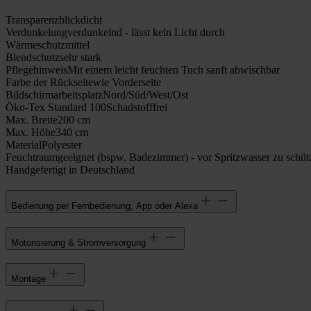
Transparenz
blickdicht
Verdunkelung
verdunkelnd - lässt kein Licht durch
Wärmeschutz
mittel
Blendschutz
sehr stark
Pflegehinweis
Mit einem leicht feuchten Tuch sanft abwischbar
Farbe der Rückseite
wie Vorderseite
Bildschirmarbeitsplatz
Nord/Süd/West/Ost
Öko-Tex Standard 100
Schadstofffrei
Max. Breite
200 cm
Max. Höhe
340 cm
Material
Polyester
Feuchtraumgeeignet (bspw. Badezimmer) - vor Spritzwasser zu schüt
Handgefertigt in Deutschland
Bedienung per Fernbedienung, App oder Alexa
Motorisierung & Stromversorgung
Montage