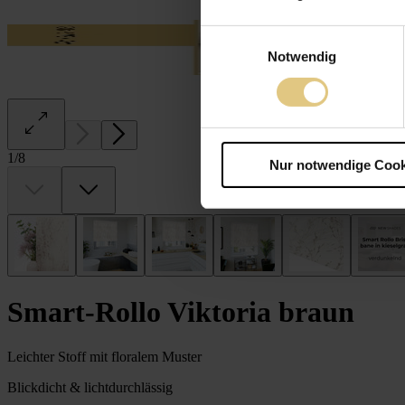
Einwilligungsauswahl
Notwendig
1
/
8
Nur notwendige Cook
Smart-Rollo Viktoria braun
Leichter Stoff mit floralem Muster
Blickdicht & lichtdurchlässig