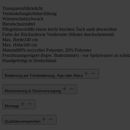
Transparenz
blickdicht
Verdunkelung
lichtdurchlässig
Wärmeschutz
schwach
Blendschutz
mittel
Pflegehinweis
Mit einem leicht feuchten Tuch sanft abwischbar
Farbe der Rückseite
wie Vorderseite (Muster durchscheinend)
Max. Breite
240 cm
Max. Höhe
340 cm
Material
80% recyceltes Polyester, 20% Polyester
Feuchtraumgeeignet (bspw. Badezimmer) - vor Spritzwasser zu schüt
Handgefertigt in Deutschland
Bedienung per Fernbedienung, App oder Alexa
Motorisierung & Stromversorgung
Montage
Qualitätsversprechen